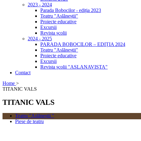
2023 - 2024
Parada Bobocilor - ediția 2023
Teatru "Aslăneștii"
Proiecte educative
Excursii
Revista școlii
2024 - 2025
PARADA BOBOCILOR – EDIȚIA 2024
Teatru "Aslăneștii"
Proiecte educative
Excursii
Revista școlii "ASLANAVISTA"
Contact
Home
>
TITANIC VALS
TITANIC VALS
Teatru "Aslăneștii "
Piese de teatru