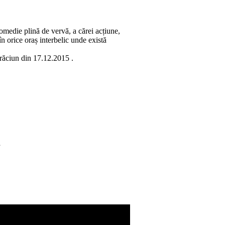
medie plină de vervă, a cărei acțiune,
n orice oraș interbelic unde există
Crăciun din 17.12.2015 .
”