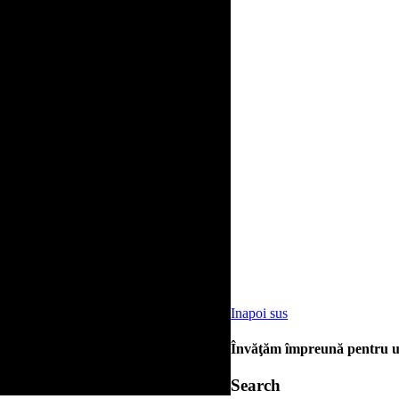
Inapoi sus
Învăţăm împreună pentru un
Search