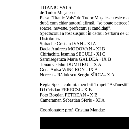
TITANIC VALS
de Tudor Mușatescu
Piesa “Titanic Vals” de Tudor Mușatescu este o co
după cum chiar autorul afirmă, “se poate petrece î
soacre, neveste, prefecturi și candidați”.
Spectacolul a fost susținut în cadrul Serbării de 
Distribuția:
Spirache Cristian IVAN - XI A
Dacia Andreea MODOVAN - XI B
Chiriachița Iasmina SECULI - XI C
Sarmisegetuza Maria GALDEA - IX B
Traian Cătălin DUMITRU - IX A
Gena Anisa WINGRON - IX A
Nercea – Rădulescu Sergiu SÎRCA- X A
Regia Spectacolului: membrii Trupei “Aslăneștii
DJ Cristian FERECZI - X B
Foto Bogdan PETREAN - X B
Cameraman Sebastian Sferle - XI A
Coordonator: prof. Cristina Mandae