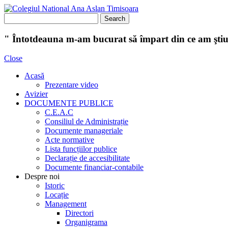
" Întotdeauna m-am bucurat să împart din ce am şti
Close
Acasă
Prezentare video
Avizier
DOCUMENTE PUBLICE
C.E.A.C
Consiliul de Administrație
Documente manageriale
Acte normative
Lista funcțiilor publice
Declarație de accesibilitate
Documente financiar-contabile
Despre noi
Istoric
Locație
Management
Directori
Organigrama