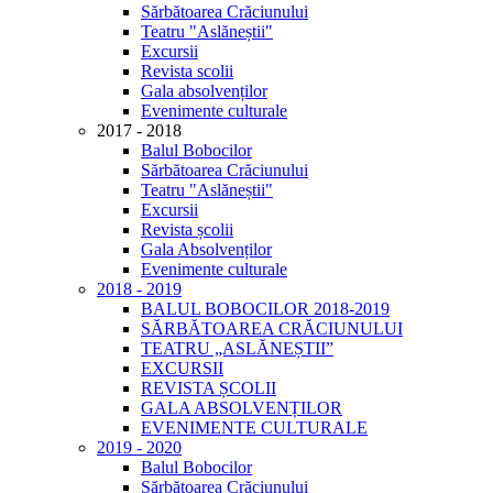
Sărbătoarea Crăciunului
Teatru "Aslăneștii"
Excursii
Revista scolii
Gala absolvenților
Evenimente culturale
2017 - 2018
Balul Bobocilor
Sărbătoarea Crăciunului
Teatru "Aslăneștii"
Excursii
Revista școlii
Gala Absolvenților
Evenimente culturale
2018 - 2019
BALUL BOBOCILOR 2018-2019
SĂRBĂTOAREA CRĂCIUNULUI
TEATRU „ASLĂNEȘTII”
EXCURSII
REVISTA ȘCOLII
GALA ABSOLVENȚILOR
EVENIMENTE CULTURALE
2019 - 2020
Balul Bobocilor
Sărbătoarea Crăciunului