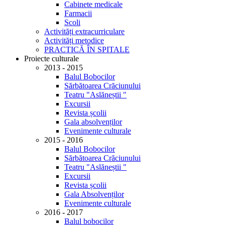
Cabinete medicale
Farmacii
Scoli
Activități extracurriculare
Activități metodice
PRACTICĂ ÎN SPITALE
Proiecte culturale
2013 - 2015
Balul Bobocilor
Sărbătoarea Crăciunului
Teatru "Aslăneștii "
Excursii
Revista școlii
Gala absolvenților
Evenimente culturale
2015 - 2016
Balul Bobocilor
Sărbătoarea Crăciunului
Teatru "Aslăneștii "
Excursii
Revista școlii
Gala Absolvenților
Evenimente culturale
2016 - 2017
Balul bobocilor