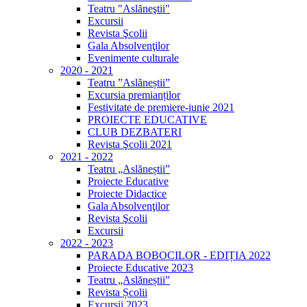
Teatru "Aslăneştii"
Excursii
Revista Şcolii
Gala Absolvenţilor
Evenimente culturale
2020 - 2021
Teatru ”Aslăneștii”
Excursia premianților
Festivitate de premiere-iunie 2021
PROIECTE EDUCATIVE
CLUB DEZBATERI
Revista Şcolii 2021
2021 - 2022
Teatru „Aslăneștii”
Proiecte Educative
Proiecte Didactice
Gala Absolvenţilor
Revista Şcolii
Excursii
2022 - 2023
PARADA BOBOCILOR - EDIȚIA 2022
Proiecte Educative 2023
Teatru „Aslăneștii”
Revista Școlii
Excursii 2023