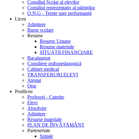
Consiliul Școlar al elevilor
Consiliul reprezentativ al părinților
O.N.G - Trepte spre performanță
Liceu
Admitere
Burse școlare
Resurse
Resurse Umane
Resurse materiale
SITUAȚII FINANCIARE
Bacalaureat
Consiliere psihopedagogică
Cabinet medical
TRANSFERURI ELEVI
Atestat
Orar
Postliceu
Profesori - Catedre
Elevi
Absolvire
Admitere
Resurse materiale
PLAN DE ÎNVĂȚĂMÂNT
Parteneriate
Spitale