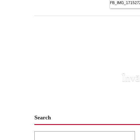
FB_IMG_171527
Învă
Search
Search