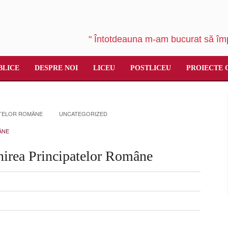
" Întotdeauna m-am bucurat să împ
BLICE
DESPRE NOI
LICEU
POSTLICEU
PROIECTE 
PATELOR ROMÂNE
UNCATEGORIZED
ÂNE
Unirea Principatelor Române