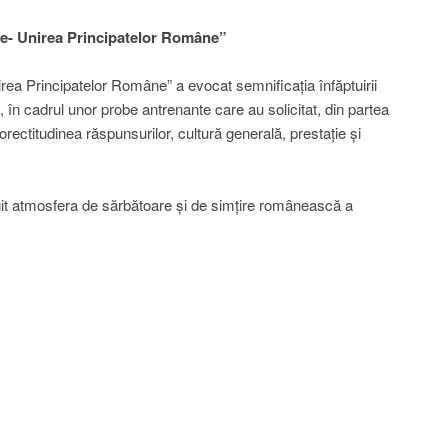
ie- Unirea Principatelor Române”
nirea Principatelor Române” a evocat semnificația înfăptuirii
a, în cadrul unor probe antrenante care au solicitat, din partea
orectitudinea răspunsurilor, cultură generală, prestație și
egit atmosfera de sărbătoare și de simțire românească a