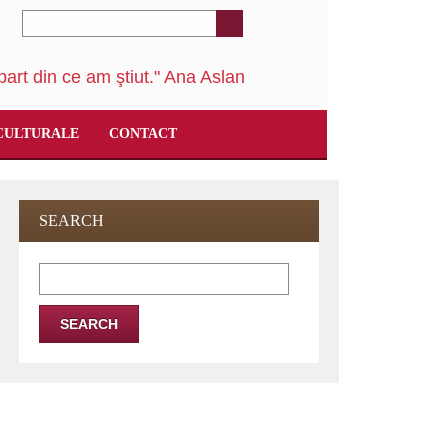
art din ce am ştiut." Ana Aslan
CULTURALE
CONTACT
SEARCH
Search
for: