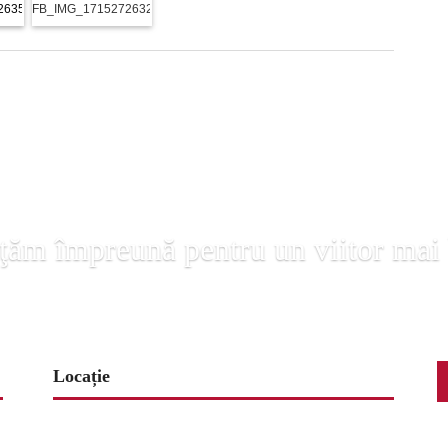
2635655
FB_IMG_1715272632105
ţăm împreună pentru un viitor mai
Locație