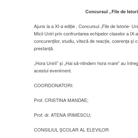
Concursul „File de Istor
Ajuns la a XI-a ediție , Concursul „File de Istorie- U
Micii Uniri prin confruntarea echipelor claselor a IX-
concurenților, studiu, viteză de reacție, coerența și c
prestanță.
„Hora Unirii” și „Hai să-ntindem hora mare” au într
acestui eveniment.
COORDONATORI:
Prof. CRISTINA MANDAE;
Prof. dr. ATENA IRIMESCU;
CONSILIUL ȘCOLAR AL ELEVILOR