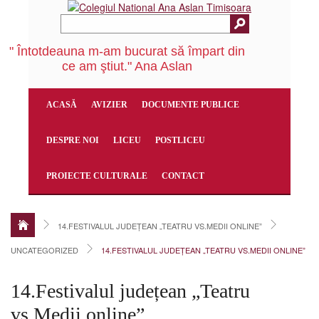
" Întotdeauna m-am bucurat să împart din
ce am ştiut." Ana Aslan
ACASĂ
AVIZIER
DOCUMENTE PUBLICE
DESPRE NOI
LICEU
POSTLICEU
PROIECTE CULTURALE
CONTACT
14.FESTIVALUL JUDEȚEAN „TEATRU VS.MEDII ONLINE”
UNCATEGORIZED
14.FESTIVALUL JUDEȚEAN „TEATRU VS.MEDII ONLINE”
14.Festivalul județean „Teatru
vs.Medii online”