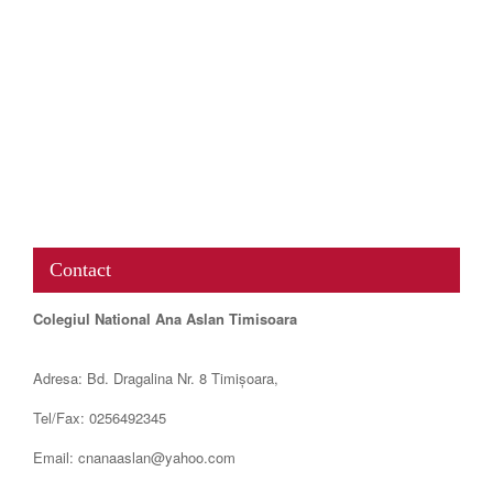
www.map-embed.com
Contact
Colegiul National Ana Aslan Timisoara
Adresa: Bd. Dragalina Nr. 8 Timișoara,
Tel/Fax: 0256492345
Email: cnanaaslan@yahoo.com