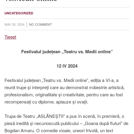
UNCATEGORIZED
MAY 30, 2024
NO COMMENT
Tweet
Festivalul județean „Teatru vs. Medii online”
12 IV 2024
Festivalul județean „Teatru vs. Medii online”, ediția a VI-a, a
reunit trupe și interpreți care au demonstrat măiestrie artistică,
profesionalism, originalitate și creativitate, pentru care au fost
recompensați cu diplome, aplauze și ovații.
Trupa de Teatru „ASLĂNEȘTII” a pus în scenă, în premieră, o
piesă inedită și necunoscută publicului – „Goana după fluturi” de
Bogdan Amaru. O comedie vioaie, uneori frivolă, un text