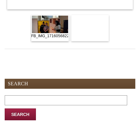
FB_IMG_1716056822571
SEARCH
Search
for: