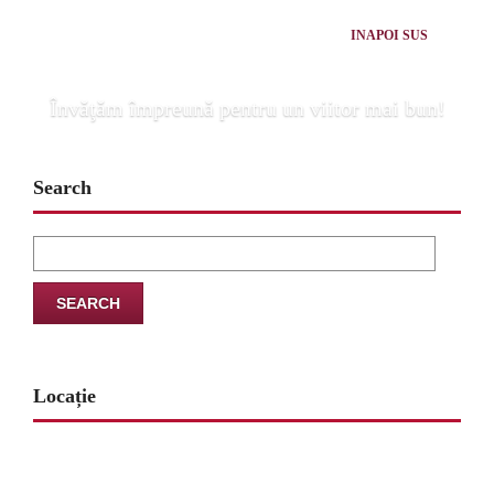
INAPOI SUS
Învăţăm împreună pentru un viitor mai bun!
Search
Search
for:
Locație