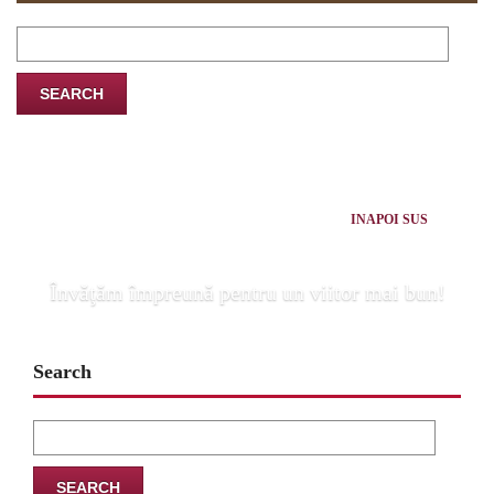
Search
for:
INAPOI SUS
Învăţăm împreună pentru un viitor mai bun!
Search
Search
for: