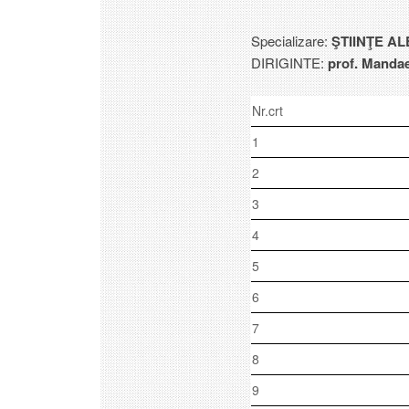
Specializare:
ŞTIINŢE AL
DIRIGINTE:
prof. Mandae
Nr.crt
1
2
3
4
5
6
7
8
9