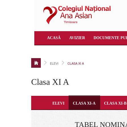
ACASĂ
AVIZIER
DOCUMENTE PU
ELEVI
CLASA XI A
Clasa XI A
ELEVI
CLASA XI-A
CLASA XI-B
TABEL NOMINAL