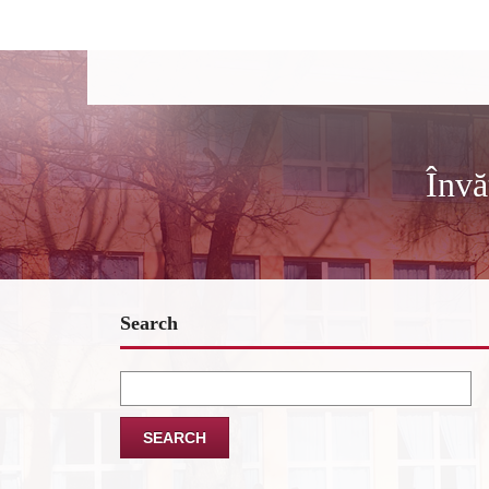
Învă
Search
Search
for: