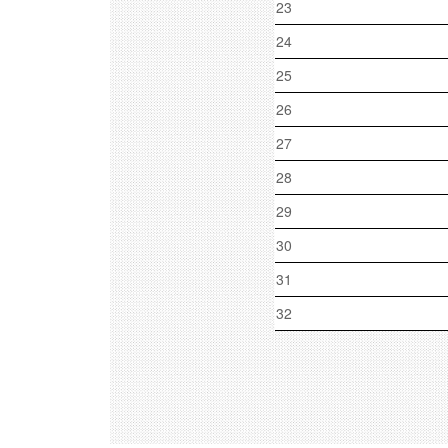
23
24
25
26
27
28
29
30
31
32