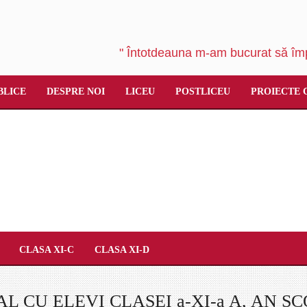
" Întotdeauna m-am bucurat să împ
BLICE
DESPRE NOI
LICEU
POSTLICEU
PROIECTE 
CLASA XI-C
CLASA XI-D
 CU ELEVI CLASEI a-XI-a A, AN ŞC