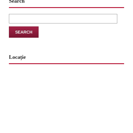
Search
Search
for:
Locație
www.map-embed.com