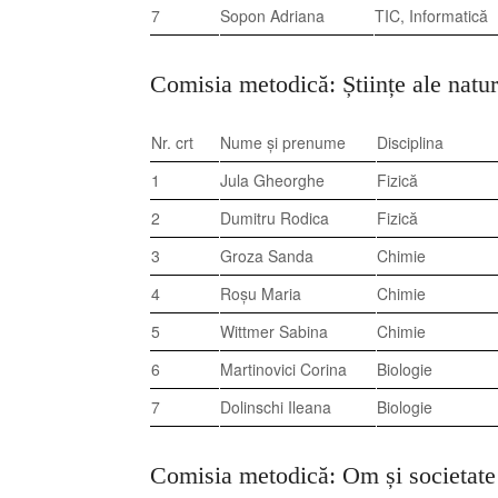
7
Sopon Adriana
TIC, Informatică
Comisia metodică: Științe ale natur
Nr. crt
Nume și prenume
Disciplina
1
Jula Gheorghe
Fizică
2
Dumitru Rodica
Fizică
3
Groza Sanda
Chimie
4
Roșu Maria
Chimie
5
Wittmer Sabina
Chimie
6
Martinovici Corina
Biologie
7
Dolinschi Ileana
Biologie
Comisia metodică: Om și societate