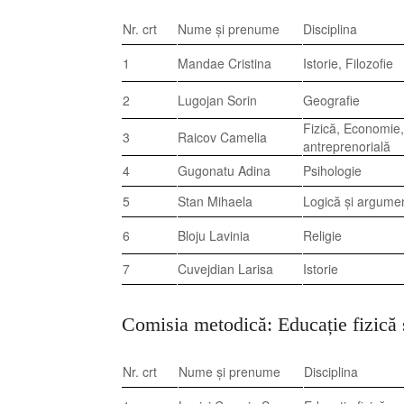
Nr. crt
Nume și prenume
Disciplina
1
Mandae Cristina
Istorie, Filozofie
2
Lugojan Sorin
Geografie
Fizică, Economie
3
Raicov Camelia
antreprenorială
4
Gugonatu Adina
Psihologie
5
Stan Mihaela
Logică și argume
6
Bloju Lavinia
Religie
7
Cuvejdian Larisa
Istorie
Comisia metodică: Educație fizică 
Nr. crt
Nume și prenume
Disciplina