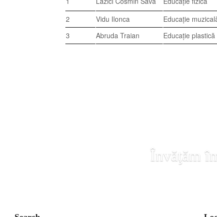
1
Lazici Cosmin Sava
Educație fizică
2
Vidu Ilonca
Educație muzical
3
Abruda Traian
Educație plastică
Învăţăm îm