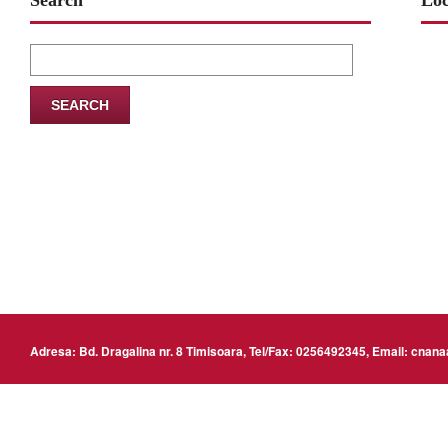
Search
Loc
Search
for:
www
Adresa: Bd. Dragalina nr. 8 Timisoara, Tel/Fax: 0256492345, Email: cn