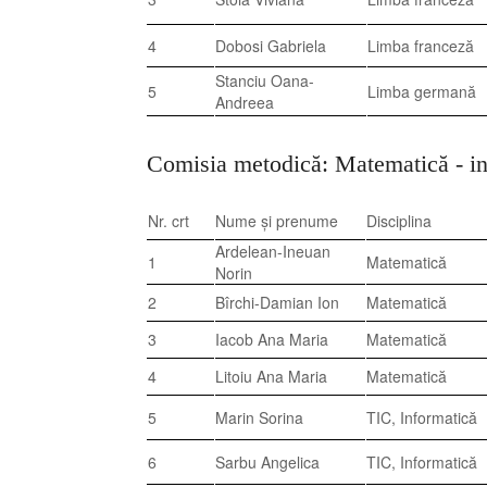
4
Dobosi Gabriela
Limba franceză
Stanciu Oana-
5
Limba germană
Andreea
Comisia metodică: Matematică - in
Nr. crt
Nume și prenume
Disciplina
Ardelean-Ineuan
1
Matematică
Norin
2
Bîrchi-Damian Ion
Matematică
3
Iacob Ana Maria
Matematică
4
Litoiu Ana Maria
Matematică
5
Marin Sorina
TIC, Informatică
6
Sarbu Angelica
TIC, Informatică