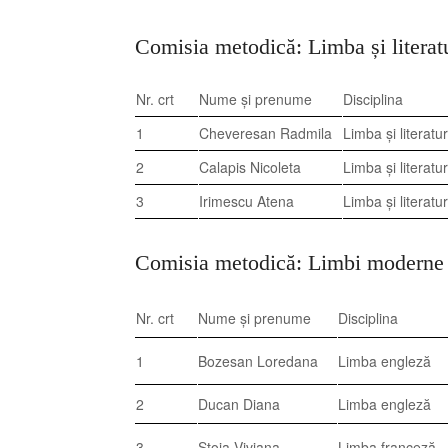
Comisia metodică: Limba și litera
Nr. crt
Nume și prenume
Disciplina
1
Cheveresan Radmila
Limba și literat
2
Calapis Nicoleta
Limba și literat
3
Irimescu Atena
Limba și literat
Comisia metodică: Limbi moderne 
Nr. crt
Nume și prenume
Disciplina
1
Bozesan Loredana
Limba engleză
2
Ducan Diana
Limba engleză
3
Stoia Viviana
Limba franceză